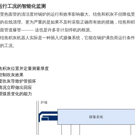
运行工况的智能化监测
热面管的清洁度对锅炉的运行和效率影响极大。
结焦和积灰不但降低受
的在线清理。更为严重的是如果
不及时采取正确而有效的措施，结焦和积
面管道爆管
——— 这也是许多非计划停机的根源。
焦积灰机器人实际是一种插入式摄像系统，它
能在锅炉满负荷运行条件
的工况。
焦积灰位置并定量测量厚度
控制吹灰效果
度吹灰导致炉管损坏
情况立即做出回应
理煤质变化的能力