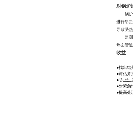
对锅炉
锅炉受
进行昂贵
导致受热
监测结
热面管道
收益
●
找出结
●
评估并
●
防止过
●
对紧急
●
提高处