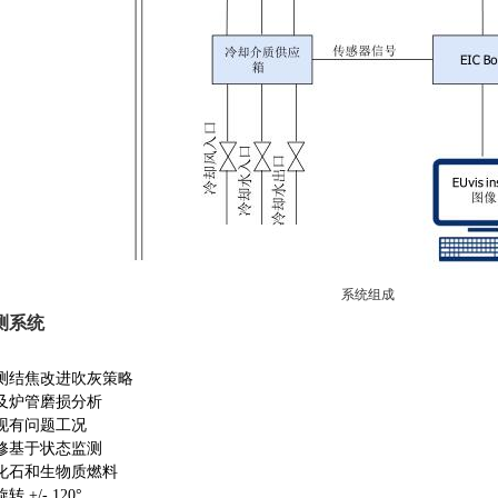
系统组成
测系统
测结焦改进吹灰策略
及炉管磨损分析
现有问题工况
修基于状态监测
化石和生物质燃料
 +/- 120°