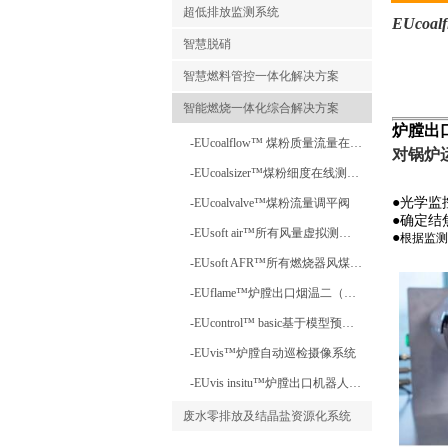
超低排放监测系统
EUcoal
智慧脱硝
智慧燃料管控一体化解决方案
智能燃烧一体化综合解决方案
炉膛出
-EUcoalflow™ 煤粉质量流量在线测量系统
对锅炉
-EUcoalsizer™煤粉细度在线测量装置
●
光学监
-EUcoalvalve™煤粉流量调平阀
●
确定结
-EUsoft air™所有风量虚拟测量系统
●
根据监测
-EUsoft AFR™所有燃烧器风煤比管理系统
-EUflame™炉膛出口烟温二（三）维测量系统
-EUcontrol™ basic基于模型预测软件的燃烧优化控制系统
-EUvis™炉膛自动巡检摄像系统
-EUvis insitu™炉膛出口机器人巡检摄像系统
废水零排放及结晶盐资源化系统