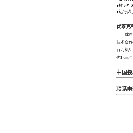
●
推进行程
●
运行温度
优泰克
优泰克（
技术合作
百万机组
优化三个
中国授
联系电话：